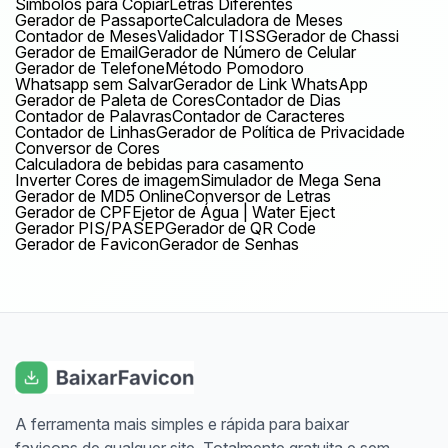
Símbolos para Copiar
Letras Diferentes
Gerador de Passaporte
Calculadora de Meses
Contador de Meses
Validador TISS
Gerador de Chassi
Gerador de Email
Gerador de Número de Celular
Gerador de Telefone
Método Pomodoro
Whatsapp sem Salvar
Gerador de Link WhatsApp
Gerador de Paleta de Cores
Contador de Dias
Contador de Palavras
Contador de Caracteres
Contador de Linhas
Gerador de Política de Privacidade
Conversor de Cores
Calculadora de bebidas para casamento
Inverter Cores de imagem
Simulador de Mega Sena
Gerador de MD5 Online
Conversor de Letras
Gerador de CPF
Ejetor de Água | Water Eject
Gerador PIS/PASEP
Gerador de QR Code
Gerador de Favicon
Gerador de Senhas
A ferramenta mais simples e rápida para baixar
favicons de qualquer site. Totalmente gratuita e sem