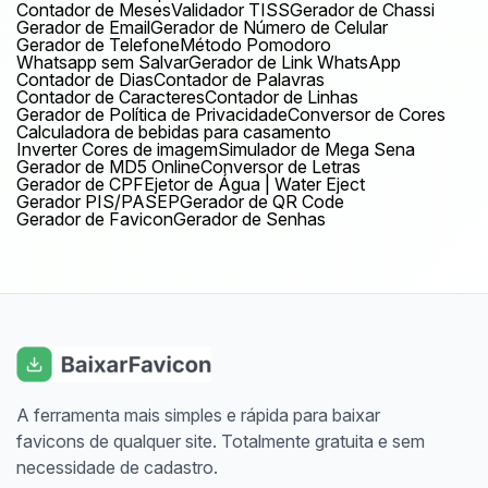
Contador de Meses
Validador TISS
Gerador de Chassi
Gerador de Email
Gerador de Número de Celular
Gerador de Telefone
Método Pomodoro
Whatsapp sem Salvar
Gerador de Link WhatsApp
Contador de Dias
Contador de Palavras
Contador de Caracteres
Contador de Linhas
Gerador de Política de Privacidade
Conversor de Cores
Calculadora de bebidas para casamento
Inverter Cores de imagem
Simulador de Mega Sena
Gerador de MD5 Online
Conversor de Letras
Gerador de CPF
Ejetor de Água | Water Eject
Gerador PIS/PASEP
Gerador de QR Code
Gerador de Favicon
Gerador de Senhas
A ferramenta mais simples e rápida para baixar
favicons de qualquer site. Totalmente gratuita e sem
necessidade de cadastro.